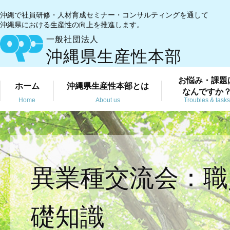
沖縄で社員研修・人材育成セミナー・コンサルティングを通して
沖縄県における生産性の向上を推進します。
一般社団法人
沖縄県生産性本部
お悩み・課題
ホーム
沖縄県生産性本部とは
なんですか
Home
About us
Troubles & tasks
異業種交流会：職
礎知識